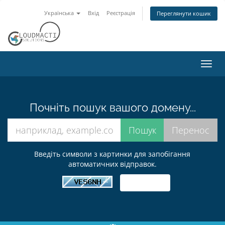
Українська
Вхід
Реєстрація
Переглянути кошик
Пере
наві
Почніть пошук вашого домену...
Введіть символи з картинки для запобігання
автоматичних відправок.