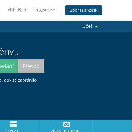
Přihlášení
Registrace
Zobrazit košík
Účet
ny...
é, aby se zabránilo
ZAPLATIT
ZÍSKAT PODPORU