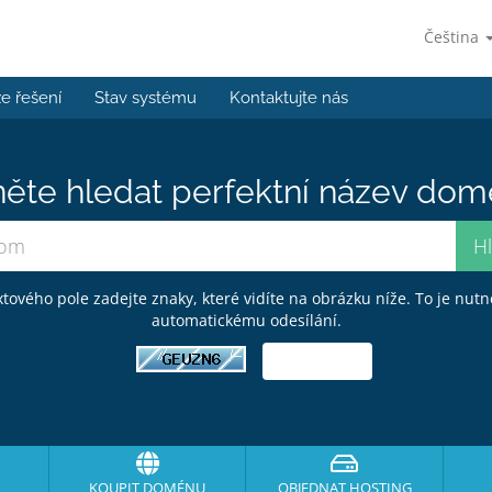
Čeština
e řešení
Stav systému
Kontaktujte nás
ěte hledat perfektní název domé
tového pole zadejte znaky, které vidíte na obrázku níže. To je nutn
automatickému odesílání.
KOUPIT DOMÉNU
OBJEDNAT HOSTING