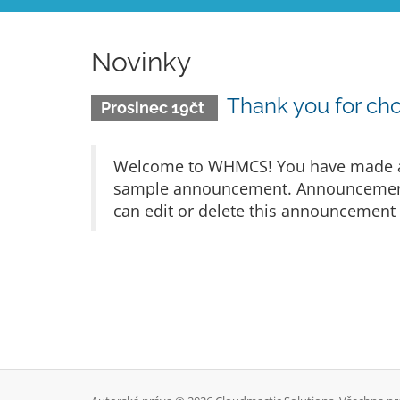
Novinky
Thank you for c
Prosinec 19čt
Welcome to WHMCS! You have made a gr
sample announcement. Announcements 
can edit or delete this announcement 