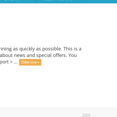
ng as quickly as possible. This is a
bout news and special offers. You
ort > ...
Čtěte více »