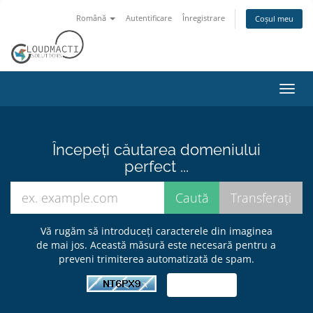
Română
Autentificare
Înregistrare
Coșul meu
Navi
Toggl
Începeți căutarea domeniului
perfect ...
Vă rugăm să introduceți caracterele din imaginea
de mai jos. Această măsură este necesară pentru a
preveni trimiterea automatizată de spam.