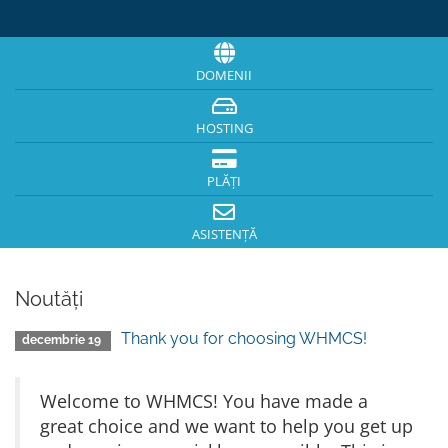
DOMENII
HOSTING
PLĂȚI
ASISTENȚĂ
Noutăți
Thank you for choosing WHMCS!
decembrie 19
Welcome to WHMCS! You have made a
great choice and we want to help you get up