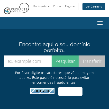
Português
Entrar
Registar
Ver Carrinho
Alter
nave
Encontre aqui o seu domínio
perfeito…
Por favor digite os caracteres que vê na imagem
abaixo. Este passo é necessário para evitar
encomendas fraudulentas.