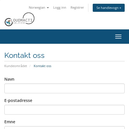
Norwegian
Logg inn
Registrer
Se handlevogn »
Bytt
navig
Kontakt oss
Kundeområdet
Kontakt oss
Navn
E-postadresse
Emne