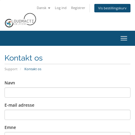
Dansk
Log ind
Registrer
Vis bestillingskurv
Skift
navig
Kontakt os
Support
Kontakt os
Navn
E-mail adresse
Emne