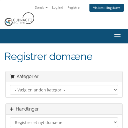
Dansk
Log ind
Registrer
Vis bestillingskurv
Skift
navig
Registrer domæne
Kategorier
Handlinger