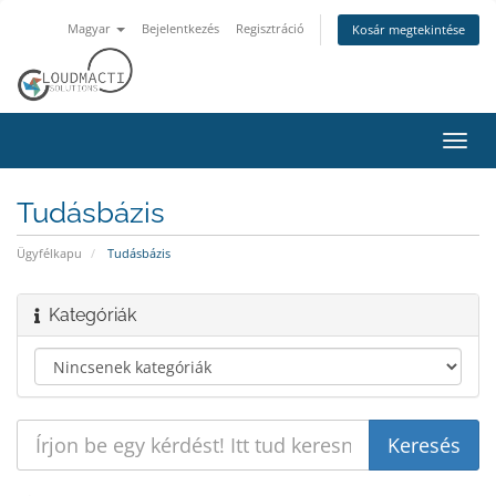
Magyar
Bejelentkezés
Regisztráció
Kosár megtekintése
Váltá
a
navig
Tudásbázis
Ügyfélkapu
Tudásbázis
Kategóriák